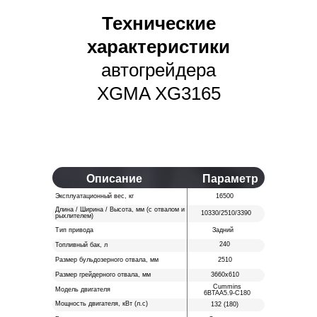
Технические
характеристики
автогрейдера
XGMA XG3165
Описание
Параметр
Эксплуатационный вес, кг
16500
Длина / Ширина / Высота, мм (с отвалом и
10330/2510/3390
рыхлителем)
Тип привода
Задний
240
Топливный бак, л
Размер бульдозерного отвала, мм
2510
Размер грейдерного отвала, мм
3660х610
Cummins
Модель двигателя
6BTAA5.9-C180
Мощность двигателя, кВт (л.с)
132 (180)