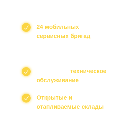
проданную технику XGMA
24 мобильных
сервисных бригад
,
готовых выехать для
ремонта техники на
площадке заказчика
Выполняем
техническое
обслуживание
и ремонт
Открытые и
отапливаемые склады
запасных частей, теплые
ремонтные боксы и зоны