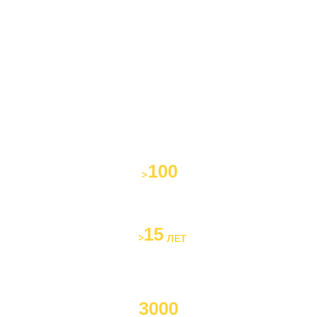
О нас
в цифрах
Вы экономите свое время и деньги,
обращаясь к нам. Мы являемся
официальным дилером и работаем на
оптимальных для клиента условиях.
100
>
Единиц техники в наличии
15
>
ЛЕТ
на рынке спецтехники в
России
3000