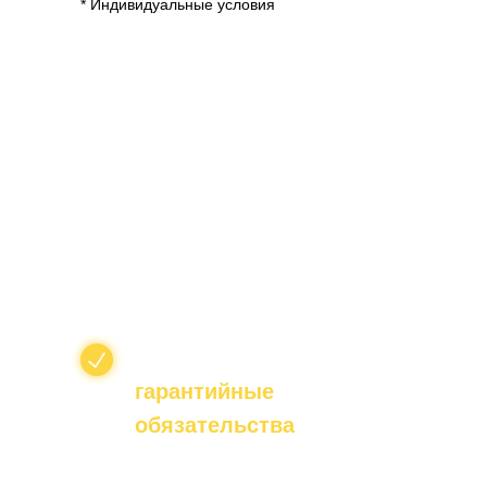
* Индивидуальные условия
Послепродажный
сервис 24/7
с поиском и
доставкой редких
запчастей в течение
суток
Поддерживаем
гарантийные
обязательства
завода-
изготовителя на всю