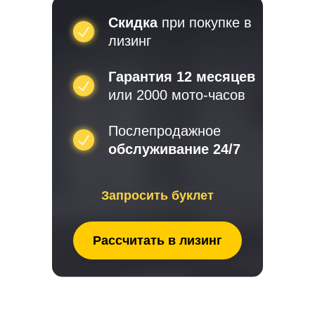
Скидка
Скидка
при покупке в
при покупке в
лизинг
лизинг
Гарантия 12 месяцев
Гарантия 12 месяцев
или 2000 мото-часов
или 2000 мото-часов
Послепродажное
Послепродажное
обслуживание 24/7
обслуживание 24/7
Запросить буклет
Запросить буклет
Рассчитать в лизинг