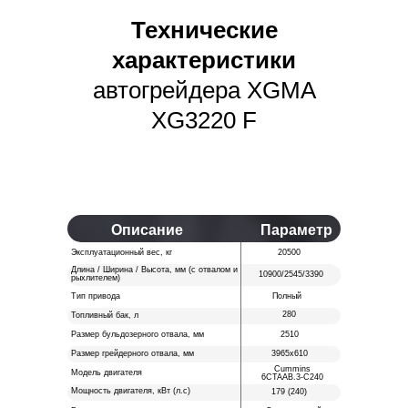
Технические
характеристики
автогрейдера XGMA
XG3220 F
Описание
Параметр
Эксплуатационный вес, кг
20500
Длина / Ширина / Высота, мм (с отвалом и
10900/2545/3390
рыхлителем)
Тип привода
Полный
280
Топливный бак, л
Размер бульдозерного отвала, мм
2510
Размер грейдерного отвала, мм
3965х610
Cummins
Модель двигателя
6CTAAB.3-C240
Мощность двигателя, кВт (л.с)
179 (240)