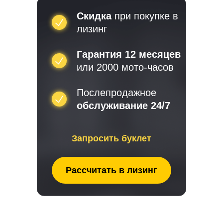
Скидка
Скидка
при покупке в
при покупке в
лизинг
лизинг
Гарантия 12 месяцев
Гарантия 12 месяцев
или 2000 мото-часов
или 2000 мото-часов
Послепродажное
Послепродажное
обслуживание 24/7
обслуживание 24/7
Запросить буклет
Запросить буклет
Рассчитать в лизинг